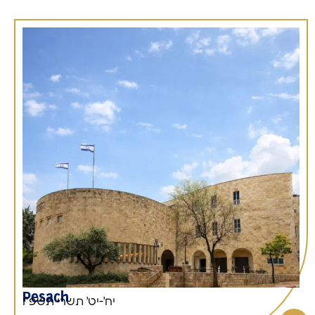
Pesach
יח'-יט' תשרי תשפ"ו