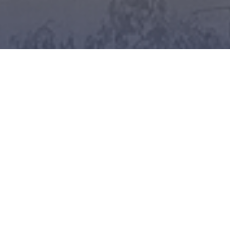
Navigation
Links
About
Terms and Conditions
Schedule
Privacy Policy