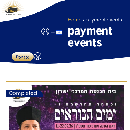
Home
/ payment events
payment
events
לוחות זמנים
שימוש באולם אירועים
תרומות ותשלומים
Donate
Completed