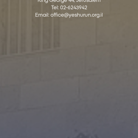
King George 44, Jerusalem
Tel:
02-6243942
Email:
office@yeshurun.org.il