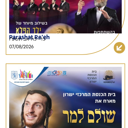
Parashat Re’eh
כד'- כה' אב תשפ"ו
07/08/2026