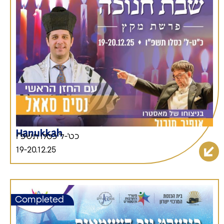
Hanukkah
כט'-ל' כסלו תשפ"ו
19-20.12.25
Completed