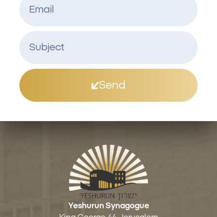
Send
Yeshurun Synagogue