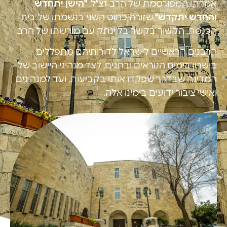
אמרתו המפורסמת של הרב זצ"ל:
"הישן יתחדש
והחדש יתקדש"
שזורה כחוט השני בנשמתו של בית
הכנסת, הקשור בקשר בל ינתק עם מורשתו של הרב.
הרבנים הראשיים לישראל לדורותיהם מתפללים
בישרון בימים הנוראים ובחגים, לצד מנהיגי היישוב של
המדינה שבדרך שפקדו אותו בקביעות, ועד למנהיגים
ואישי ציבור ידועים בימינו אלה.