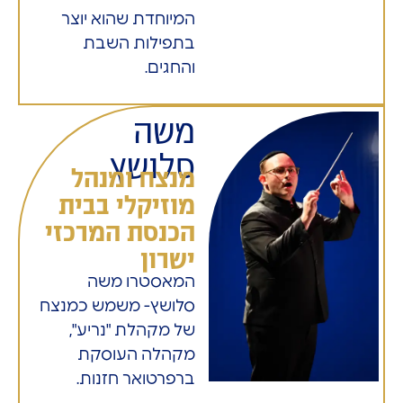
המיוחדת שהוא יוצר
בתפילות השבת
והחגים.
משה
סלושץ
מנצח ומנהל
מוזיקלי בבית
הכנסת המרכזי
ישרון
המאסטרו משה
סלושץ- משמש כמנצח
של מקהלת "נריע",
מקהלה העוסקת
ברפרטואר חזנות.