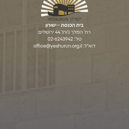
בית הכנסת – ישורון
רח’ המלך ג’ורג’ 44 ירושלים
טל’: 02-6243942
דוא"ל:
office@yeshurun.org.il