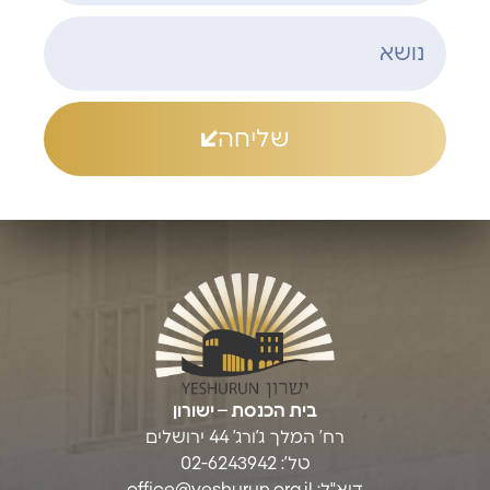
שליחה
בית הכנסת – ישורון
רח’ המלך ג’ורג’ 44 ירושלים
טל’: 02-6243942
דוא"ל:
office@yeshurun.org.il