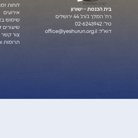
לוחות זמני
בית הכנסת – ישורון
אירועים
רח’ המלך ג’ורג’ 44 ירושלים
שימוש בא
טל’: 02-6243942
שיעורים ל
דוא"ל:
office@yeshurun.org.il
צור קשר
תרומות ו