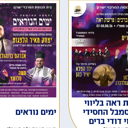
 ראה בליווי
מבל החסידי
ימים נוראים
י דודי ברים