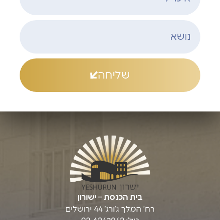
שליחה
בית הכנסת – ישורון
רח’ המלך ג’ורג’ 44 ירושלים