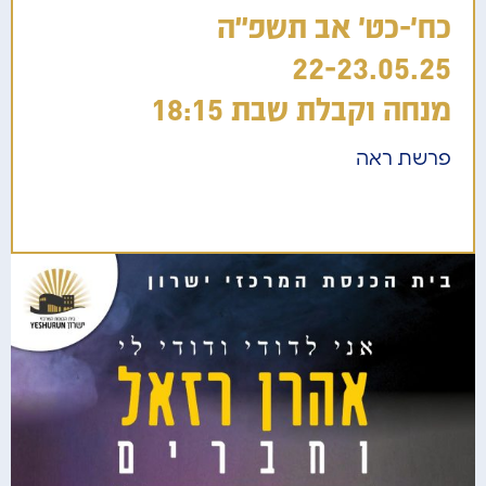
כח'-כט' אב תשפ"ה
22-23.05.25
מנחה וקבלת שבת 18:15
פרשת ראה