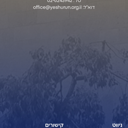
טל’: 02-6243942
דוא"ל:
office@yeshurun.org.il
ניווט
קישורים