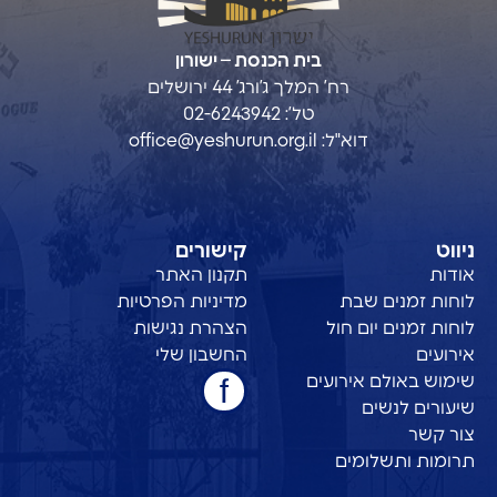
בית הכנסת – ישורון
רח’ המלך ג’ורג’ 44 ירושלים
טל’: 02-6243942
דוא"ל:
office@yeshurun.org.il
ניווט
קישורים
אודות
תקנון האתר
לוחות זמנים שבת
מדיניות הפרטיות
לוחות זמנים יום חול
הצהרת נגישות
אירועים
החשבון שלי
שימוש באולם אירועים
שיעורים לנשים
צור קשר
תרומות ותשלומים